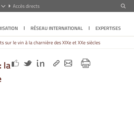
R
Accès directs
ISATION
RÉSEAU INTERNATIONAL
EXPERTISES
s sur le vin à la charnière des XIXe et XXe siècles
 la
e