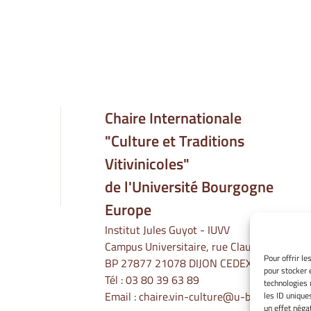
Chaire Internationale
"Culture et Traditions
Vitivinicoles"
de l'Université Bourgogne
Europe
Institut Jules Guyot - IUVV
Campus Universitaire, rue Claude Ladrey
Pour offrir l
BP 27877 21078 DIJON CEDEX
pour stocker 
Tél :
03 80 39 63 89
technologies 
Email :
chaire.vin-culture@u-bourgogne.fr
les ID unique
un effet négat