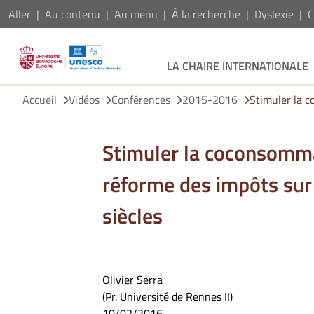
Aller
Au contenu
Au menu
À la recherche
Dyslexie
C
LA CHAIRE INTERNATIONALE
Accueil
Vidéos
Conférences
2015-2016
Stimuler la c
Stimuler la coconsommat
réforme des impôts sur l
siècles
Olivier Serra
(Pr. Université de Rennes II)
10/02/2016