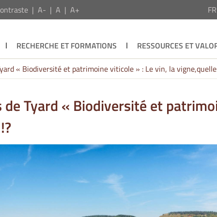
ontraste
A-
A
A+
F
RECHERCHE ET FORMATIONS
RESSOURCES ET VALOR
d « Biodiversité et patrimoine viticole » : Le vin, la vigne,quelle
 Tyard « Biodiversité et patrimoine
!?