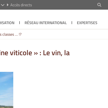
R
Accès directs
ISATION
RÉSEAU INTERNATIONAL
EXPERTISES
s classes … !?
 viticole » : Le vin, la