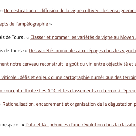
 «
Domestication et diffusion de la vigne cultivée : les enseignem
epts de l’ampélographie
»
is de Tours : «
Classer et nommer les variétés de vigne au Moyen 
is de Tours : «
Des variétés nominales aux cépages dans les vign
nt notre cerveau reconstruit le goût du vin entre objectivité et s
viticole : défis et enjeux d’une cartographie numérique des terroir
 un concept difficile : Les AOC et les classements du terroir à l’é
 «
Rationalisation, encadrement et organisation de la dégustation 
inespace : «
Data et IA : prémices d’une révolution dans la classifi