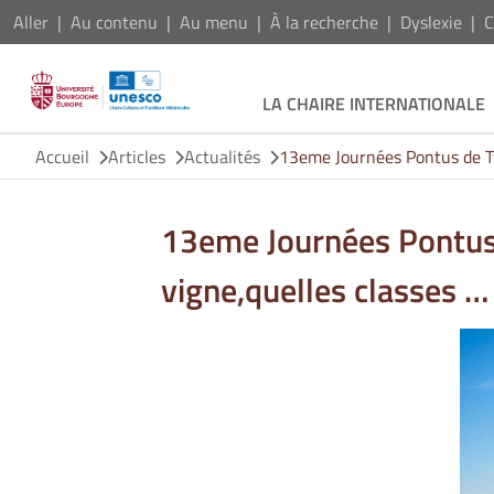
Aller
Au contenu
Au menu
À la recherche
Dyslexie
C
LA CHAIRE INTERNATIONALE
Accueil
Articles
Actualités
13eme Journées Pontus de Tyar
13eme Journées Pontus de
vigne,quelles classes … 