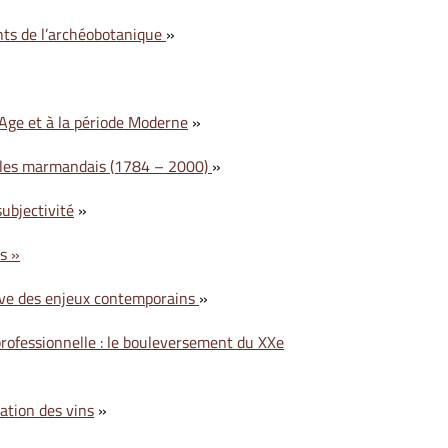
ents de l’archéobotanique
»
Age et à la période Moderne
»
obles marmandais (1784 – 2000)
»
ubjectivité
»
s »
preuve des enjeux contemporains
»
professionnelle : le bouleversement du XXe
cation des vins
»