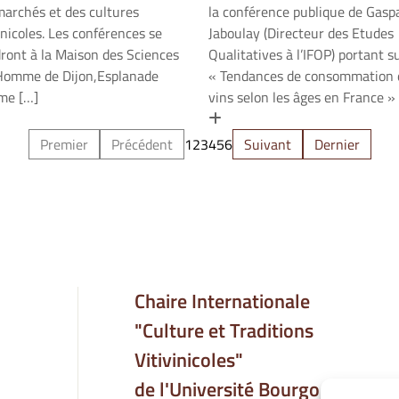
marchés et des cultures
la conférence publique de Gasp
inicoles. Les conférences se
Jaboulay (Directeur des Etudes
dront à la Maison des Sciences
Qualitatives à l’IFOP) portant s
’Homme de Dijon,Esplanade
« Tendances de consommation 
me […]
vins selon les âges en France »
 savoir plus
En savoir plus
Premier
Précédent
1
2
3
4
5
6
Suivant
Dernier
Chaire Internationale
"Culture et Traditions
Vitivinicoles"
de l'Université Bourgogne