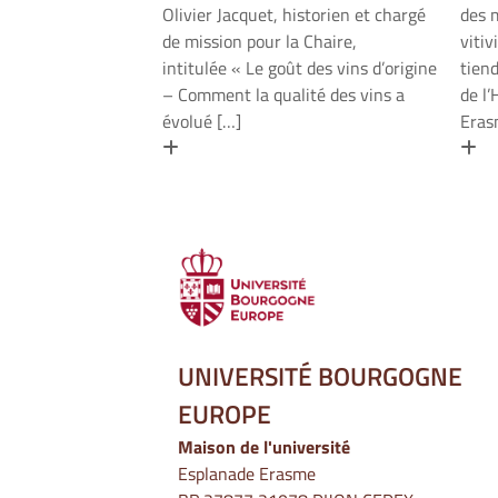
Olivier Jacquet, historien et chargé
des 
de mission pour la Chaire,
vitiv
intitulée « Le goût des vins d’origine
tien
– Comment la qualité des vins a
de l
évolué […]
Eras
En savoir plus
En
UNIVERSITÉ BOURGOGNE
EUROPE
Maison de l'université
Esplanade Erasme