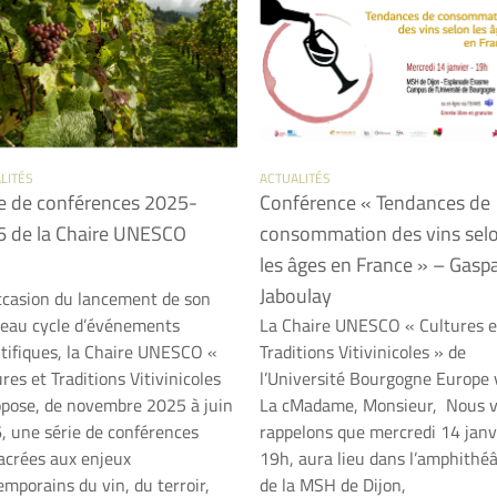
LITÉS
ACTUALITÉS
e de conférences 2025-
Conférence « Tendances de
 de la Chaire UNESCO
consommation des vins sel
les âges en France » – Gasp
Jaboulay
occasion du lancement de son
eau cycle d’événements
La Chaire UNESCO « Cultures e
ntifiques, la Chaire UNESCO «
Traditions Vitivinicoles » de
res et Traditions Vitivinicoles
l’Université Bourgogne Europe
opose, de novembre 2025 à juin
La cMadame, Monsieur, Nous 
, une série de conférences
rappelons que mercredi 14 janv
acrées aux enjeux
19h, aura lieu dans l’amphithé
mporains du vin, du terroir,
de la MSH de Dijon,