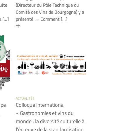
uite
(Directeur du Pôle Technique du
Comité des Vins de Bourgogne) y a
e […]
présenté : « Comment […]
En savoir plus
ACTUALITÉS
ope
Colloque International
a
« Gastronomies et vins du
monde : la diversité culturelle à
l’épreuve de la standardisation