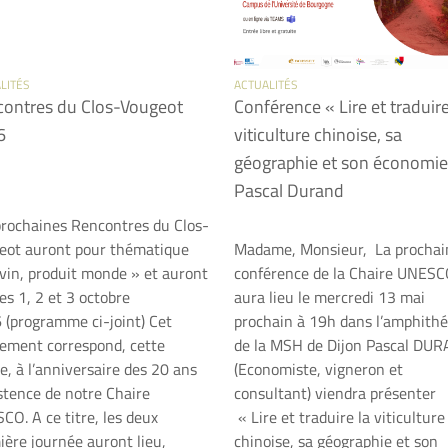
LITÉS
ACTUALITÉS
ontres du Clos-Vougeot
Conférence « Lire et traduire
6
viticulture chinoise, sa
géographie et son économie
Pascal Durand
prochaines Rencontres du Clos-
eot auront pour thématique
Madame, Monsieur, La prochai
 vin, produit monde » et auront
conférence de la Chaire UNES
les 1, 2 et 3 octobre
aura lieu le mercredi 13 mai
 (programme ci-joint) Cet
prochain à 19h dans l’amphithé
ement correspond, cette
de la MSH de Dijon Pascal DU
, à l’anniversaire des 20 ans
(Economiste, vigneron et
istence de notre Chaire
consultant) viendra présenter
CO. A ce titre, les deux
« Lire et traduire la viticulture
ière journée auront lieu,
chinoise, sa géographie et son