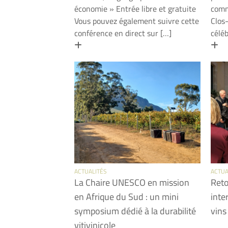
économie » Entrée libre et gratuite
comm
Vous pouvez également suivre cette
Clos
conférence en direct sur […]
célé
En savoir plus
En
ACTUALITÉS
ACTUA
La Chaire UNESCO en mission
Reto
en Afrique du Sud : un mini
inte
symposium dédié à la durabilité
vins
vitivinicole