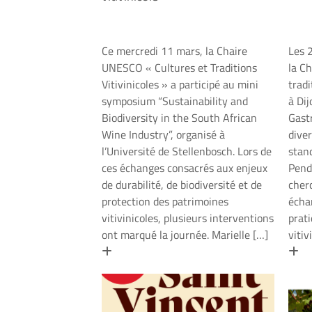
Ce mercredi 11 mars, la Chaire
Les 2
UNESCO « Cultures et Traditions
la C
Vitivinicoles » a participé au mini
tradi
symposium “Sustainability and
à Dij
Biodiversity in the South African
Gast
Wine Industry”, organisé à
diver
l’Université de Stellenbosch. Lors de
stand
ces échanges consacrés aux enjeux
Pend
de durabilité, de biodiversité et de
cher
protection des patrimoines
écha
vitivinicoles, plusieurs interventions
prat
ont marqué la journée. Marielle […]
vitiv
En savoir plus
En