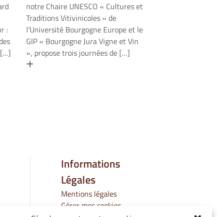
ard
notre Chaire UNESCO « Cultures et
Traditions Vitivinicoles » de
ur :
l’Université Bourgogne Europe et le
des
GIP « Bourgogne Jura Vigne et Vin
 […]
», propose trois journées de […]
En savoir plus
Informations
Légales
Mentions légales
Gérer mes cookies