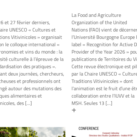
La Food and Agriculture
6 et 27 février derniers,
Organization of the United
haire UNESCO « Cultures et
Nations (FAO) vient de décerne
tions Vitivinicoles » organisait
l’Université Bourgogne Europe 
on le colloque international «
label « Recognition for Active 
ronomies et vins du monde : la
Provider of the Year 2026 » pou
sité culturelle à l’épreuve de la
publications de Territoires du Vi
ardisation des pratiques ».
Cette revue électronique est pi
ant deux journées, chercheurs,
par la Chaire UNESCO « Culture
cheuses et professionnels ont
Traditions Vitivinicoles » dont
ngé autour des mutations des
l’animation est le fruit d’une ét
iques alimentaires et
collaboration entre l’IUVV et la
inicoles, des […]
MSH. Seules 13 […]
 savoir plus
En savoir plus