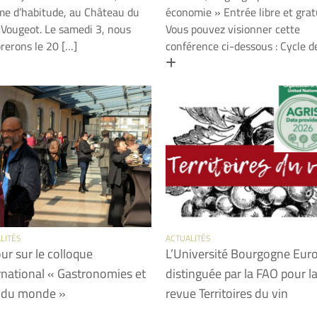
e d’habitude, au Château du
économie » Entrée libre et grat
-Vougeot. Le samedi 3, nous
Vous pouvez visionner cette
brerons le 20 […]
conférence ci-dessous : Cycle d
 savoir plus
En savoir plus
LITÉS
ACTUALITÉS
ur sur le colloque
L’Université Bourgogne Eur
rnational « Gastronomies et
distinguée par la FAO pour l
 du monde »
revue Territoires du vin