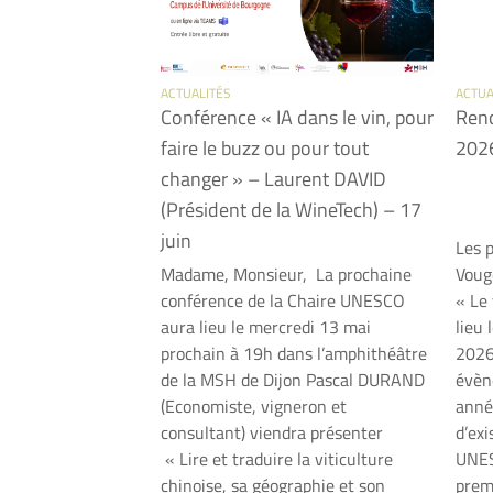
ACTUALITÉS
ACTUA
Conférence « IA dans le vin, pour
Renc
faire le buzz ou pour tout
202
changer » – Laurent DAVID
(Président de la WineTech) – 17
juin
Les 
Madame, Monsieur, La prochaine
Voug
conférence de la Chaire UNESCO
« Le
aura lieu le mercredi 13 mai
lieu 
prochain à 19h dans l’amphithéâtre
2026
de la MSH de Dijon Pascal DURAND
évèn
(Economiste, vigneron et
année
consultant) viendra présenter
d’ex
« Lire et traduire la viticulture
UNES
chinoise, sa géographie et son
prem