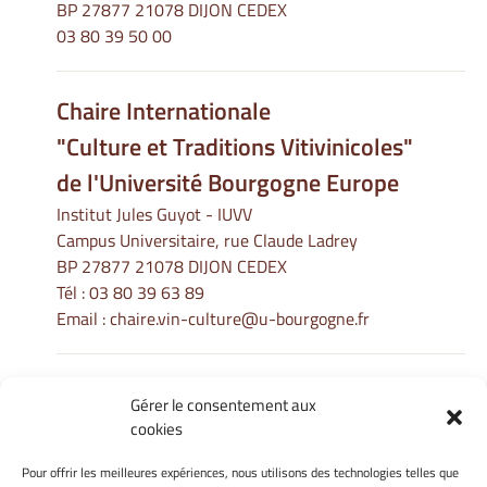
BP 27877 21078 DIJON CEDEX
03 80 39 50 00
Chaire Internationale
"Culture et Traditions Vitivinicoles"
de l'Université Bourgogne Europe
Institut Jules Guyot - IUVV
Campus Universitaire, rue Claude Ladrey
BP 27877 21078 DIJON CEDEX
Tél :
03 80 39 63 89
Email :
chaire.vin-culture@u-bourgogne.fr
Gérer le consentement aux
Informations Légales
cookies
Mentions légales
Gérer mes cookies
Pour offrir les meilleures expériences, nous utilisons des technologies telles que