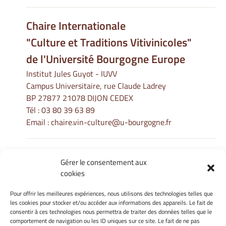
Chaire Internationale
"Culture et Traditions Vitivinicoles"
de l'Université Bourgogne Europe
Institut Jules Guyot - IUVV
Campus Universitaire, rue Claude Ladrey
BP 27877 21078 DIJON CEDEX
Tél :
03 80 39 63 89
Email :
chaire.vin-culture@u-bourgogne.fr
Gérer le consentement aux
Informations Légales
cookies
Mentions légales
Gérer mes cookies
Pour offrir les meilleures expériences, nous utilisons des technologies telles que
les cookies pour stocker et/ou accéder aux informations des appareils. Le fait de
Politique de cookies
consentir à ces technologies nous permettra de traiter des données telles que le
Déclaration de confidentialité
comportement de navigation ou les ID uniques sur ce site. Le fait de ne pas