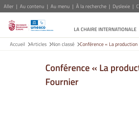
Aller
Au contenu
Au menu
À la recherche
Dyslexie
C
LA CHAIRE INTERNATIONALE
Accueil
Articles
Non classé
Conférence « La production 
Conférence « La product
Fournier