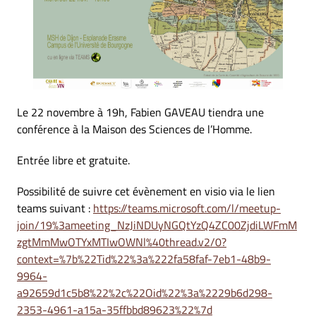
Le 22 novembre à 19h, Fabien GAVEAU tiendra une
conférence à la Maison des Sciences de l’Homme.
Entrée libre et gratuite.
Possibilité de suivre cet évènement en visio via le lien
teams suivant :
https://teams.microsoft.com/l/meetup-
join/19%3ameeting_NzJiNDUyNGQtYzQ4ZC00ZjdiLWFmM
zgtMmMwOTYxMTIwOWNl%40thread.v2/0?
context=%7b%22Tid%22%3a%222fa58faf-7eb1-48b9-
9964-
a92659d1c5b8%22%2c%22Oid%22%3a%2229b6d298-
2353-4961-a15a-35ffbbd89623%22%7d