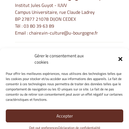
Institut Jules Guyot - IUVV
Campus Universitaire, rue Claude Ladrey
BP 27877 21078 DIJON CEDEX
Tél :
03 80 39 63 89
Email :
chaire.vin-culture@u-bourgogne.fr
Gérer le consentement aux
Informations Légales
cookies
Mentions légales
Gérer mes cookies
Pour offrir les meilleures expériences, nous utilisons des technologies telles que
les cookies pour stocker et/ou accéder aux informations des appareils. Le fait de
Politique de cookies
consentir à ces technologies nous permettra de traiter des données telles que le
Déclaration de confidentialité
comportement de navigation ou les ID uniques sur ce site. Le fait de ne pas
Avertissement
consentir ou de retirer son consentement peut avoir un effet négatif sur certaines
caractéristiques et fonctions.
Site Officiel - La Chaire Internationale - Université de Bourgogne
Accepter
@ 2026
Opt-out preferences
Déclaration de confidentialité