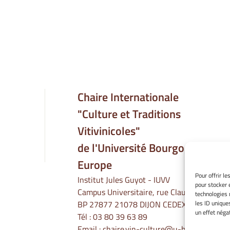
Chaire Internationale
"Culture et Traditions
Vitivinicoles"
de l'Université Bourgogne
Europe
Pour offrir l
Institut Jules Guyot - IUVV
pour stocker 
Campus Universitaire, rue Claude Ladrey
technologies 
les ID unique
BP 27877 21078 DIJON CEDEX
un effet négat
Tél :
03 80 39 63 89
Email :
chaire.vin-culture@u-bourgogne.fr