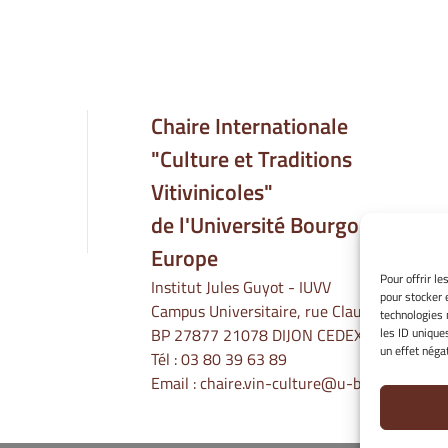
Chaire Internationale
"Culture et Traditions
Vitivinicoles"
de l'Université Bourgogne
Europe
Pour offrir l
Institut Jules Guyot - IUVV
pour stocker 
Campus Universitaire, rue Claude Ladrey
technologies 
les ID unique
BP 27877 21078 DIJON CEDEX
un effet négat
Tél :
03 80 39 63 89
Email :
chaire.vin-culture@u-bourgogne.fr