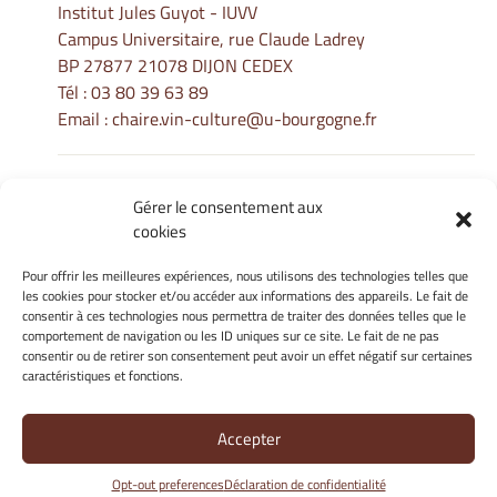
Institut Jules Guyot - IUVV
Campus Universitaire, rue Claude Ladrey
BP 27877 21078 DIJON CEDEX
Tél :
03 80 39 63 89
Email :
chaire.vin-culture@u-bourgogne.fr
Gérer le consentement aux
Informations Légales
cookies
Mentions légales
Gérer mes cookies
Pour offrir les meilleures expériences, nous utilisons des technologies telles que
les cookies pour stocker et/ou accéder aux informations des appareils. Le fait de
Politique de cookies
consentir à ces technologies nous permettra de traiter des données telles que le
Déclaration de confidentialité
comportement de navigation ou les ID uniques sur ce site. Le fait de ne pas
Avertissement
consentir ou de retirer son consentement peut avoir un effet négatif sur certaines
caractéristiques et fonctions.
Site Officiel - La Chaire Internationale - Université de Bourgogne
Accepter
@ 2026
Opt-out preferences
Déclaration de confidentialité
Copyright Université de Bourgogne Europe