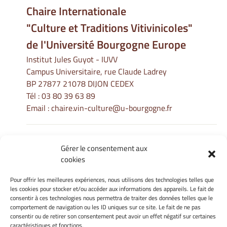
Chaire Internationale
"Culture et Traditions Vitivinicoles"
de l'Université Bourgogne Europe
Institut Jules Guyot - IUVV
Campus Universitaire, rue Claude Ladrey
BP 27877 21078 DIJON CEDEX
Tél :
03 80 39 63 89
Email :
chaire.vin-culture@u-bourgogne.fr
Gérer le consentement aux
Informations Légales
cookies
Mentions légales
Gérer mes cookies
Pour offrir les meilleures expériences, nous utilisons des technologies telles que
les cookies pour stocker et/ou accéder aux informations des appareils. Le fait de
Politique de cookies
consentir à ces technologies nous permettra de traiter des données telles que le
Déclaration de confidentialité
comportement de navigation ou les ID uniques sur ce site. Le fait de ne pas
Avertissement
consentir ou de retirer son consentement peut avoir un effet négatif sur certaines
caractéristiques et fonctions.