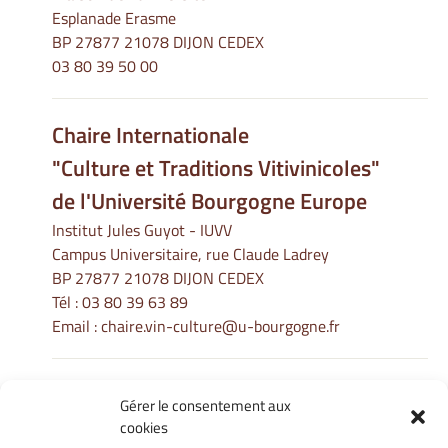
Esplanade Erasme
BP 27877 21078 DIJON CEDEX
03 80 39 50 00
Chaire Internationale
"Culture et Traditions Vitivinicoles"
de l'Université Bourgogne Europe
Institut Jules Guyot - IUVV
Campus Universitaire, rue Claude Ladrey
BP 27877 21078 DIJON CEDEX
Tél :
03 80 39 63 89
Email :
chaire.vin-culture@u-bourgogne.fr
Gérer le consentement aux
Informations Légales
cookies
Mentions légales