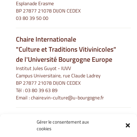
Esplanade Erasme
BP 27877 21078 DIJON CEDEX
03 80 39 50 00
Chaire Internationale
"Culture et Traditions Vitivinicoles"
de l'Université Bourgogne Europe
Institut Jules Guyot - IUVV
Campus Universitaire, rue Claude Ladrey
BP 27877 21078 DIJON CEDEX
Tél :
03 80 39 63 89
Email :
chaire.vin-culture@u-bourgogne.fr
Gérer le consentement aux
Informations Légales
cookies
Mentions légales