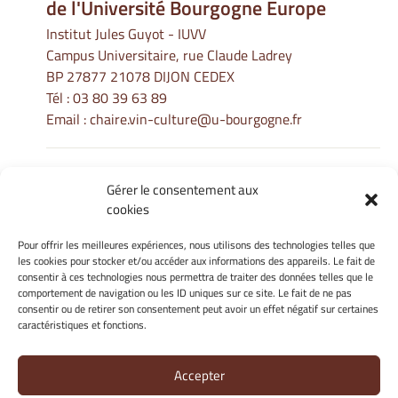
de l'Université Bourgogne Europe
Institut Jules Guyot - IUVV
Campus Universitaire, rue Claude Ladrey
BP 27877 21078 DIJON CEDEX
Tél :
03 80 39 63 89
Email :
chaire.vin-culture@u-bourgogne.fr
Gérer le consentement aux
Informations Légales
cookies
Mentions légales
Gérer mes cookies
Pour offrir les meilleures expériences, nous utilisons des technologies telles que
les cookies pour stocker et/ou accéder aux informations des appareils. Le fait de
Politique de cookies
consentir à ces technologies nous permettra de traiter des données telles que le
Déclaration de confidentialité
comportement de navigation ou les ID uniques sur ce site. Le fait de ne pas
Avertissement
consentir ou de retirer son consentement peut avoir un effet négatif sur certaines
caractéristiques et fonctions.
Site Officiel - La Chaire Internationale - Université de Bourgogne
Accepter
@ 2026