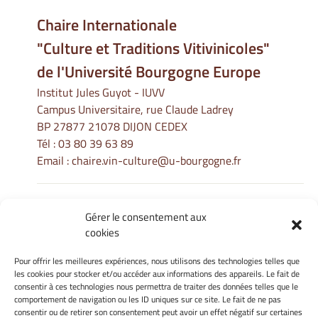
Chaire Internationale
"Culture et Traditions Vitivinicoles"
de l'Université Bourgogne Europe
Institut Jules Guyot - IUVV
Campus Universitaire, rue Claude Ladrey
BP 27877 21078 DIJON CEDEX
Tél :
03 80 39 63 89
Email :
chaire.vin-culture@u-bourgogne.fr
Gérer le consentement aux
Informations Légales
cookies
Mentions légales
Gérer mes cookies
Pour offrir les meilleures expériences, nous utilisons des technologies telles que
les cookies pour stocker et/ou accéder aux informations des appareils. Le fait de
Politique de cookies
consentir à ces technologies nous permettra de traiter des données telles que le
Déclaration de confidentialité
comportement de navigation ou les ID uniques sur ce site. Le fait de ne pas
Avertissement
consentir ou de retirer son consentement peut avoir un effet négatif sur certaines