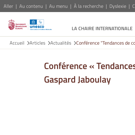
Aller
Au contenu
Au menu
À la recherche
Dyslexie
C
LA CHAIRE INTERNATIONALE
Accueil
Articles
Actualités
Conférence "Tendances de co
Conférence « Tendances
Gaspard Jaboulay