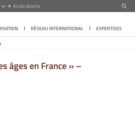
R
Accès directs
ISATION
RÉSEAU INTERNATIONAL
EXPERTISES
y
es âges en France » –